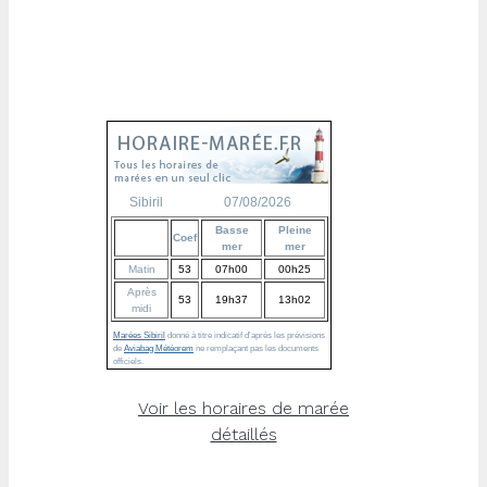
Sibiril
07/08/2026
Basse
Pleine
Coef
mer
mer
Matin
53
07h00
00h25
Après
53
19h37
13h02
midi
Marées Sibiril
donné à titre indicatif d'après les prévisions
de
Aviabag Météorem
ne remplaçant pas les documents
officiels.
Voir les horaires de marée
détaillés