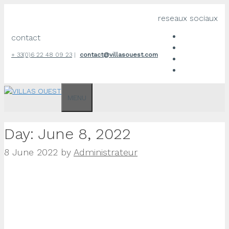
Skip
reseaux sociaux
to
content
contact
+ 33(0)6 22 48 09 23
|
contact@villasouest.com
MENU
Day:
June 8, 2022
8 June 2022
by
Administrateur